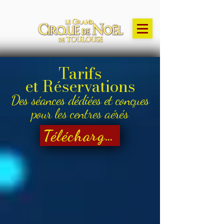
Tarifs
et
Réservations
Des séances dédiées et conçues
pour les centres aérés