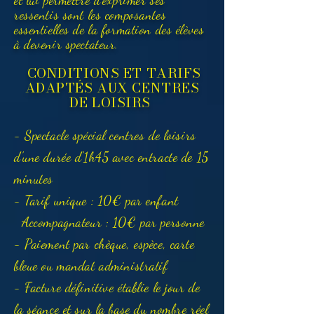
et lui permettre d'exprimer ses
ressentis sont les composantes
essentielles de la formation des élèves
à devenir spectateur.
CONDITIONS ET TARIFS
ADAPTÉS AUX CENTRES
DE LOISIRS
- Spectacle spécial centres de loisirs
d'une durée d'1h45 avec entracte de 15
minutes
- Tarif unique : 10€ par enfant​
Accompagnateur : 10€ par personne
- Paiement par chèque, espèce, carte
bleue ou mandat administratif
- Facture définitive établie le jour de
la séance et sur la base du nombre réel