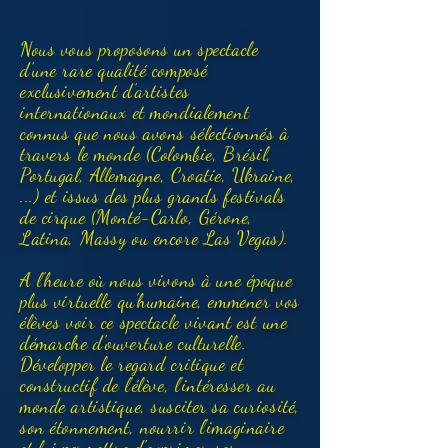
Nous vous proposons un spectacle
d'une rare qualité composé
exclusivement d'artistes
internationaux et mondialement
connus que nous avons sélectionnés à
travers le monde (Colombie, Brésil,
Portugal, Allemagne, Croatie, Ukraine,
...) et issus des plus grands festivals
de cirque (Monté-Carlo, Gérone,
Latina, Massy ou encore Las Vegas).
A l'heure où nous vivons à une époque
plus virtuelle qu'humaine, emmener vos
élèves voir ce spectacle vivant est une
démarche d'ouverture culturelle.
Développer le regard critique et
constructif de l'élève, l'intéresser au
monde artistique, susciter sa curiosité,
son étonnement, nourrir l'imaginaire