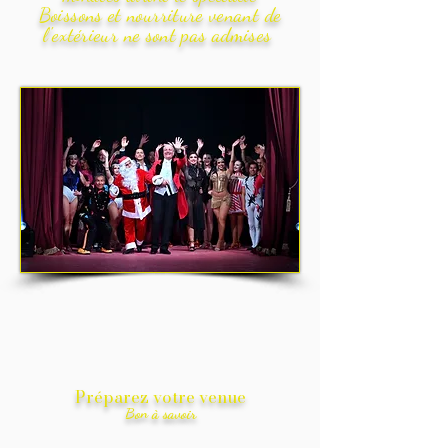
Boissons et
nourriture venant de
l'extérieur ne sont pas admises
Préparez votre venue
Bon à savoir