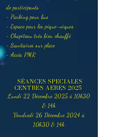
de participants
- Parking pour bus
- Espace pour les pique-niques
- Chapiteau très bien chauffé
- Sanitaires sur place
- Accès PMR
SÉANCES SPECIALES
CENTRES AERES 2025
Lundi 22 Décembre 2025 à 10h30
& 14h
Vendredi 26 Décembre 2024 à
10h30 & 14h