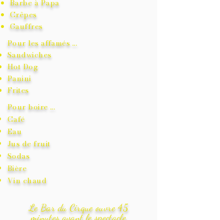
Barbe à Papa
Crêpes
Gauffres
Pour les affamés ...
Sandwiches
Hot Dog
Panini
Frites
Pour boire ...
Café
Eau
Jus de fruit
Sodas
Bière
Vin
chaud
Le Bar du Cirque ouvre 45
minutes
avant le
spectacle